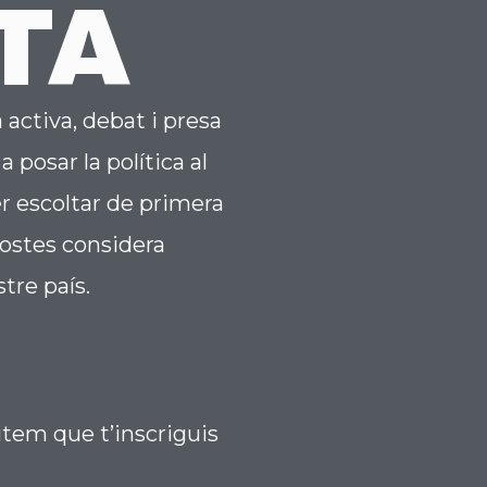
TA
ctiva, debat i presa
 posar la política al
per escoltar de primera
ostes considera
stre país.
sitem que t’inscriguis