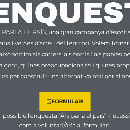
'ENQUES
PARLA EL PAÍS, una gran campanya d’escolta a
s i veïnes d’arreu del territori. Volem tornar a
això sortim als carrers, als barris i als pobles 
a gent, quines preocupacions té i quines prop
es per construir una alternativa real per al no
FORMULARI
 possible l’enquesta “Ara parla el país”, neces
com a voluntari/ària al formulari.