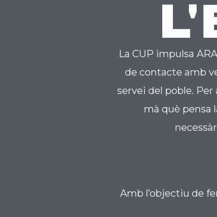
L
La CUP impulsa ARA 
de contacte amb veïn
servei del poble. Per 
mà què pensa l
necessàri
Amb l’objectiu de fer